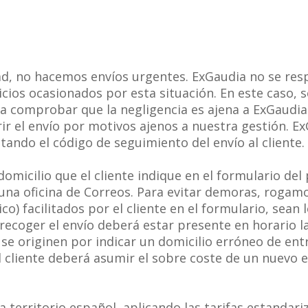
d, no hacemos envíos urgentes. ExGaudia no se respo
cios ocasionados por esta situación. En este caso, se
ra comprobar que la negligencia es ajena a ExGaudi
ir el envío por motivos ajenos a nuestra gestión. E
litando el código de seguimiento del envío al cliente.
omicilio que el cliente indique en el formulario del
una oficina de Correos. Para evitar demoras, rogam
co) facilitados por el cliente en el formulario, sean
 recoger el envío deberá estar presente en horario 
se originen por indicar un domicilio erróneo de ent
 cliente deberá asumir el sobre coste de un nuevo e
 territorio español, aplicando las tarifas estandariz