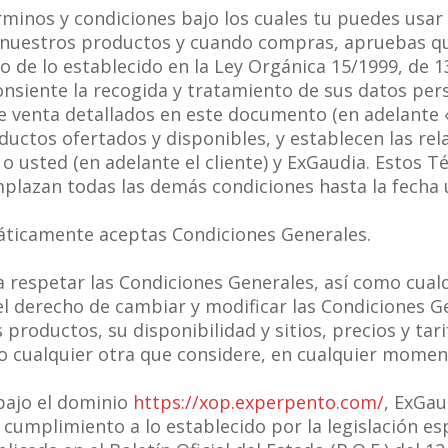
rminos y condiciones bajo los cuales tu puedes usar
r nuestros productos y cuando compras, apruebas qu
 de lo establecido en la Ley Orgánica 15/1999, de 1
onsiente la recogida y tratamiento de sus datos per
 venta detallados en este documento (en adelante «
uctos ofertados y disponibles, y establecen las rel
o usted (en adelante el cliente) y ExGaudia. Estos 
mplazan todas las demás condiciones hasta la fecha u
ticamente aceptas Condiciones Generales.
 a respetar las Condiciones Generales, así como cua
 el derecho de cambiar y modificar las Condiciones Ge
s productos, su disponibilidad y sitios, precios y tar
., o cualquier otra que considere, en cualquier momen
bajo el dominio
https://xop.experpento.com/
, ExGau
cumplimiento a lo establecido por la legislación esp