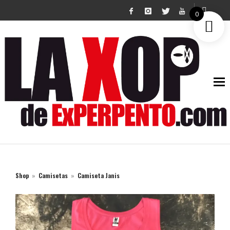
GABBA GABBA MADRID
0
Shop
»
Camisetas
»
Camiseta Janis