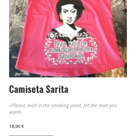
elegir
en
la
página
de
producto
Camiseta Sarita
«Please, wait in the smoking point, fot the man you
want»
18,00
€
Este