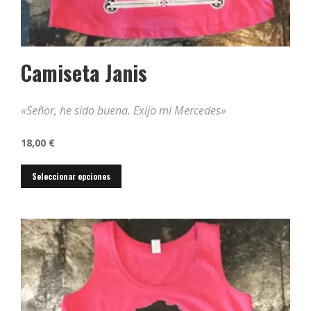
Camiseta Janis
«Señor, he sido buena. Exijo mi Mercedes»
18,00
€
Este
Seleccionar opciones
producto
tiene
múltiples
variantes.
Las
opciones
se
pueden